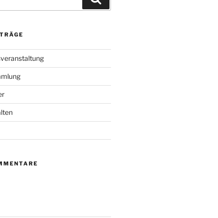
ITRÄGE
veranstaltung
mmlung
er
lten
MMENTARE