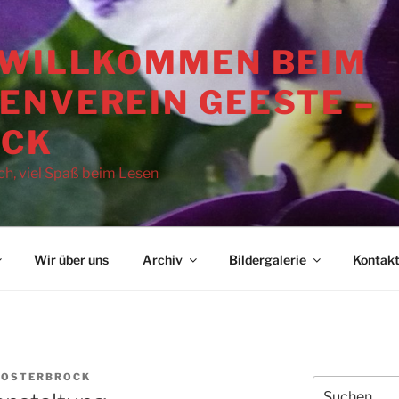
 WILLKOMMEN BEIM
ENVEREIN GEESTE –
OCK
ch, viel Spaß beim Lesen
Wir über uns
Archiv
Bildergalerie
Kontak
-OSTERBROCK
Suchen