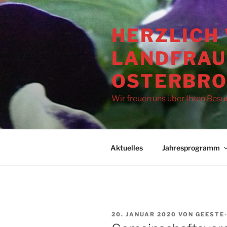
Zum
Inhalt
HERZLICH
springen
LANDFRAU
OSTERBR
Wir freuen uns über Ihren Besu
Aktuelles
Jahresprogramm
VERÖFFENTLICHT
20. JANUAR 2020
VON
GEESTE
AM