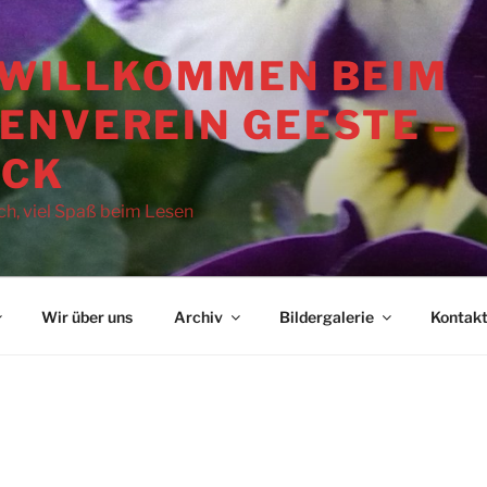
 WILLKOMMEN BEIM
ENVEREIN GEESTE –
OCK
ch, viel Spaß beim Lesen
Wir über uns
Archiv
Bildergalerie
Kontak