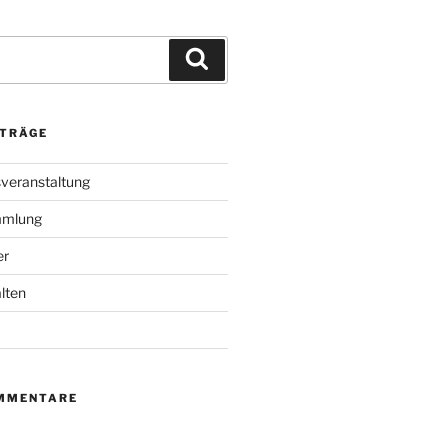
Suchen
ITRÄGE
veranstaltung
mmlung
er
lten
MMENTARE