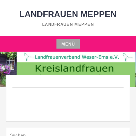
Zum
Inhalt
LANDFRAUEN MEPPEN
springen
LANDFRAUEN MEPPEN
MENÜ
Zum
Inhalt
springen
Suchen