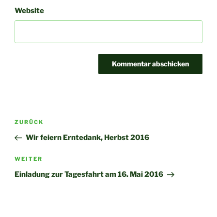
Website
Beitragsnavigation
Vorheriger
ZURÜCK
Beitrag
Wir feiern Erntedank, Herbst 2016
Nächster
WEITER
Beitrag
Einladung zur Tagesfahrt am 16. Mai 2016