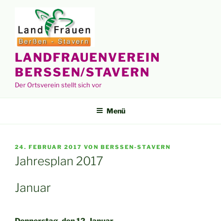
Zum
Inhalt
springen
LANDFRAUENVEREIN
BERSSEN/STAVERN
Der Ortsverein stellt sich vor
Menü
VERÖFFENTLICHT
24. FEBRUAR 2017
VON
BERSSEN-STAVERN
AM
Jahresplan 2017
Januar
Donnerstag, den 12. Januar